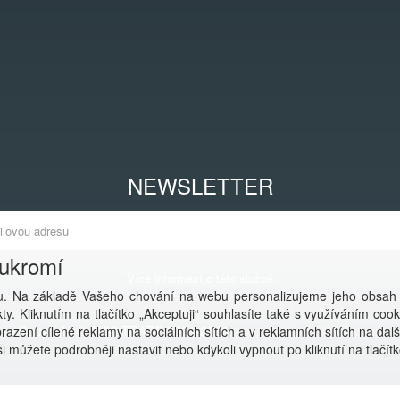
NEWSLETTER
oukromí
Více informací o této službě
. Na základě Vašeho chování na webu personalizujeme jeho obsah
y. Kliknutím na tlačítko „Akceptuji“ souhlasíte také s využíváním coo
Copyright © ANVI TRADE 2001-2026,
powered by ABRA E-shop
azení cílené reklamy na sociálních sítích a v reklamních sítích na dal
i můžete podrobněji nastavit nebo kdykoli vypnout po kliknutí na tlačítk