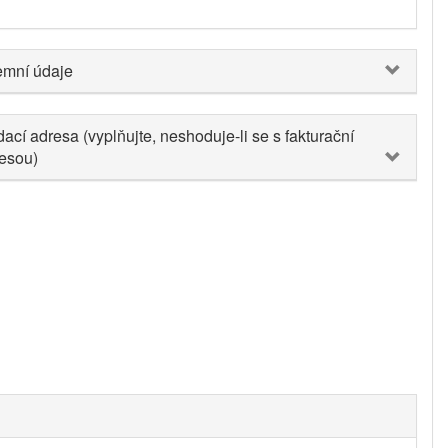
emní údaje
ací adresa (vyplňujte, neshoduje-li se s fakturační
esou)