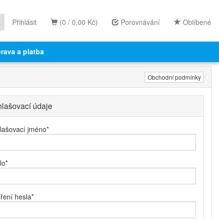
Přihlásit
(0 / 0,00 Kč)
Porovnávání
Oblíbené
rava a platba
Obchodní podmínky
hlašovací údaje
hlašovací jméno
*
lo
*
ření hesla
*