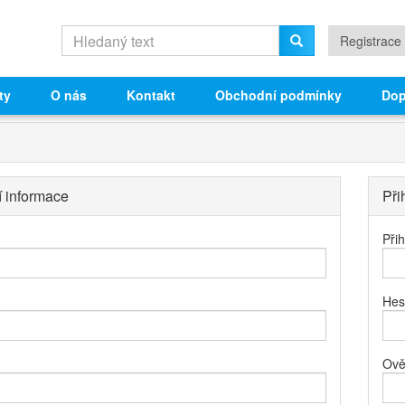
Registrace
ty
O nás
Kontakt
Obchodní podmínky
Dop
í informace
Při
Při
Hes
Ově