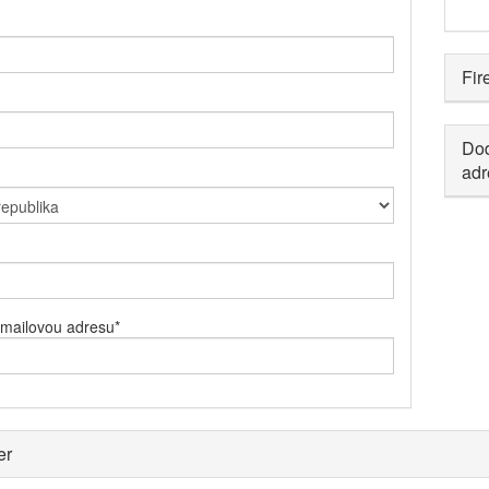
Fir
Dod
adr
-mailovou adresu
*
er