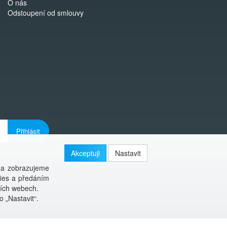
O nás
Odstoupení od smlouvy
Přihlásit
Akceptuji
Nastavit
 a zobrazujeme
kies a předáním
ších webech.
o „Nastavit“.