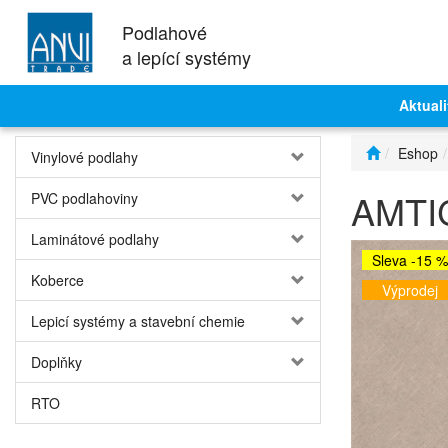
Podlahové
a lepící systémy
Aktuali
Eshop
Vinylové podlahy
AMTIC
PVC podlahoviny
Laminátové podlahy
Sleva -15 %
Koberce
Výprodej
Lepicí systémy a stavební chemie
Doplňky
RTO