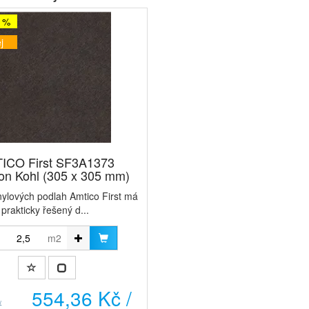
5 %
j
ICO First SF3A1373
n Kohl (305 x 305 mm)
nylových podlah Amtico First má
prakticky řešený d...
m2
554,36 Kč /
/