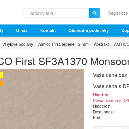
Registrace
ty
O nás
Kontakt
Obchodní podmínky
Dop
Vinylové podlahy
Amtico First, lepené - 2 mm
Abstrakt
AMTICO
O First SF3A1370 Monsoon
Vaše cena bez
Vaše cena s D
Ušetříte
Původní cena s DP
Hmotnost
Dostupnost
Kód