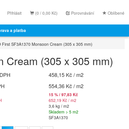
Přihlásit
(0 / 0,00 Kč)
Porovnávání
Oblíbené
rava a platba
 First SF3A1370 Monsoon Cream (305 x 305 mm)
 Cream (305 x 305 mm)
 DPH
458,15 Kč / m2
PH
554,36 Kč / m2
15 % / 97,83 Kč
H
652,19 Kč / m2
3,6 kg / m2
Skladem > 5 m2
SF3A1370