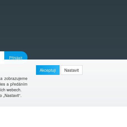
Přihlásit
Akceptuji
Nastavit
 a zobrazujeme
kies a předáním
ších webech.
o „Nastavit“.