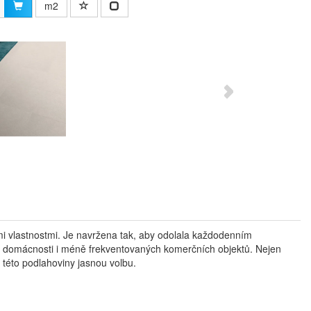
m2
mi vlastnostmi. Je navržena tak, aby odolala každodenním
do domácnosti i méně frekventovaných komerčních objektů. Nejen
z této podlahoviny jasnou volbu.