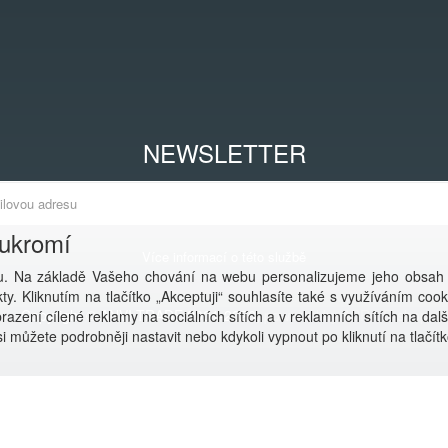
NEWSLETTER
oukromí
Více informací o této službě
. Na základě Vašeho chování na webu personalizujeme jeho obsah
y. Kliknutím na tlačítko „Akceptuji“ souhlasíte také s využíváním coo
Copyright © ANVI TRADE 2001-2026,
powered by ABRA E-shop
azení cílené reklamy na sociálních sítích a v reklamních sítích na dal
i můžete podrobněji nastavit nebo kdykoli vypnout po kliknutí na tlačítk