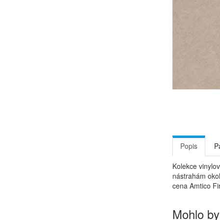
Popis
P
Kolekce vinylo
nástrahám okol
cena Amtico Fir
Mohlo by