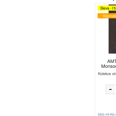
Sleva -1
Výprode
AMT
Monsoo
Kolekce vi
652,19 Kč 