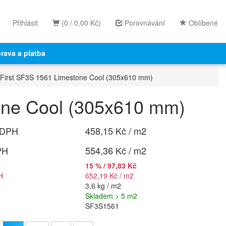
Přihlásit
(0 / 0,00 Kč)
Porovnávání
Oblíbené
rava a platba
irst SF3S 1561 Limestone Cool (305x610 mm)
one Cool (305x610 mm)
 DPH
458,15 Kč / m2
PH
554,36 Kč / m2
15 % / 97,83 Kč
H
652,19 Kč / m2
3,6 kg / m2
Skladem > 5 m2
SF3S1561