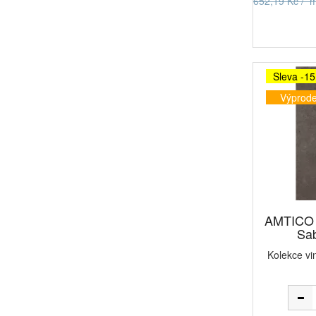
652,19 Kč / 
Sleva -1
Výprode
AMTICO 
Sab
Kolekce vi