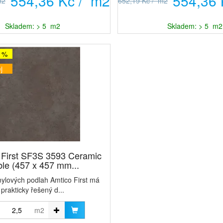
554,36 Kč / m2
554,36 
m2
652,19 Kč / m2
Skladem: > 5 m2
Skladem: > 5 m2
5 %
j
First SF3S 3593 Ceramic
le (457 x 457 mm...
nylových podlah Amtico First má
prakticky řešený d...
m2