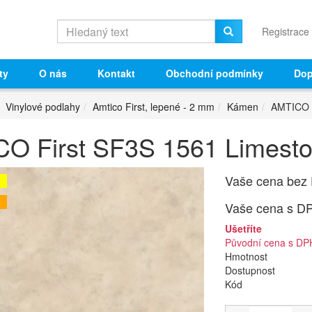
Registrace
ty
O nás
Kontakt
Obchodní podmínky
Dop
Vinylové podlahy
Amtico First, lepené - 2 mm
Kámen
AMTICO F
O First SF3S 1561 Limest
Vaše cena bez
Vaše cena s D
Ušetříte
Původní cena s DP
Hmotnost
Dostupnost
Kód