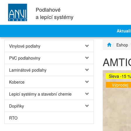
Podlahové
a lepící systémy
Aktuali
Eshop
Vinylové podlahy
AMTIC
PVC podlahoviny
Laminátové podlahy
Sleva -15 %
Koberce
Výprodej
Lepicí systémy a stavební chemie
Doplňky
RTO