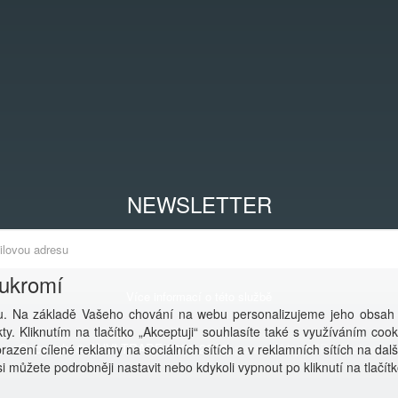
NEWSLETTER
oukromí
Více informací o této službě
. Na základě Vašeho chování na webu personalizujeme jeho obsah
y. Kliknutím na tlačítko „Akceptuji“ souhlasíte také s využíváním coo
Copyright © ANVI TRADE 2001-2026,
powered by ABRA E-shop
azení cílené reklamy na sociálních sítích a v reklamních sítích na dal
i můžete podrobněji nastavit nebo kdykoli vypnout po kliknutí na tlačítk