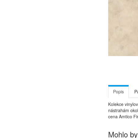
Popis
P
Kolekce vinylo
nástrahám okol
cena Amtico Fir
Mohlo by