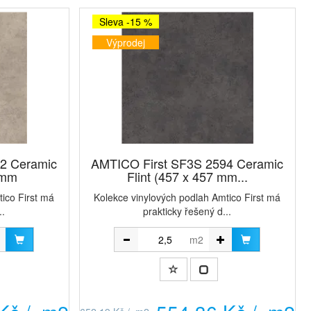
Sleva -15 %
Výprodej
2 Ceramic
AMTICO First SF3S 2594 Ceramic
 mm
Flint (457 x 457 mm...
ico First má
Kolekce vinylových podlah Amtico First má
..
prakticky řešený d...
m2