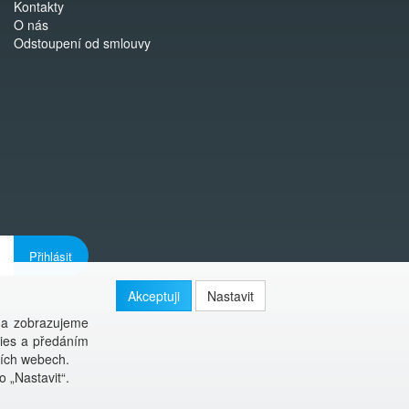
Kontakty
O nás
Odstoupení od smlouvy
Přihlásit
Akceptuji
Nastavit
 a zobrazujeme
kies a předáním
ších webech.
o „Nastavit“.