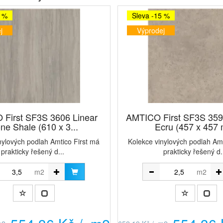
5 %
Sleva -15 %
j
Výprodej
First SF3S 3606 Linear
AMTICO First SF3S 359
ne Shale (610 x 3...
Ecru (457 x 457
nylových podlah Amtico First má
Kolekce vinylových podlah Amt
prakticky řešený d...
prakticky řešený d.
m2
m2