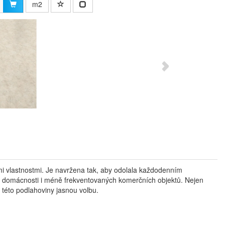
m2
mi vlastnostmi. Je navržena tak, aby odolala každodenním
do domácnosti i méně frekventovaných komerčních objektů. Nejen
z této podlahoviny jasnou volbu.