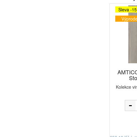
Sleva -1
Výprode
AMTICO 
Sto
Kolekce vi