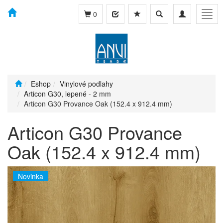
Toggle
Toggle
Togg
0
search
navigation
navig
Eshop
Vinylové podlahy
Articon G30, lepené - 2 mm
Articon G30 Provance Oak (152.4 x 912.4 mm)
Articon G30 Provance
Oak (152.4 x 912.4 mm)
Novinka