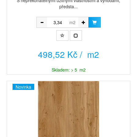
​S nepřekonatelnými užitnými vlastnostmi a výhodami,
předsta...
m2
498,52 Kč / m2
Skladem: > 5 m2
Novinka