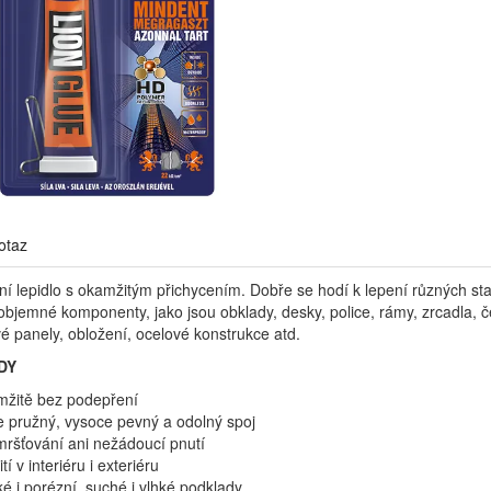
otaz
í lepidlo s okamžitým přichycením. Dobře se hodí k lepení různých sta
bjemné komponenty, jako jsou obklady, desky, police, rámy, zrcadla, čel
é panely, obložení, ocelové konstrukce atd.
DY
mžitě bez podepření
e pružný, vysoce pevný a odolný spoj
ršťování ani nežádoucí pnutí
tí v interiéru i exteriéru
é i porézní, suché i vlhké podklady