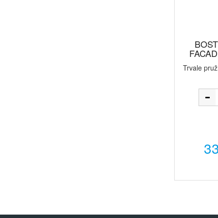
BOST
FACADE
Trvale pru
33