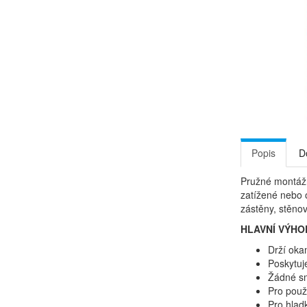
Popis
D
Pružné montážn
zatížené nebo o
zástěny, stěnov
HLAVNÍ VÝHO
Drží oka
Poskytuj
Žádné sm
Pro použi
Pro hladk