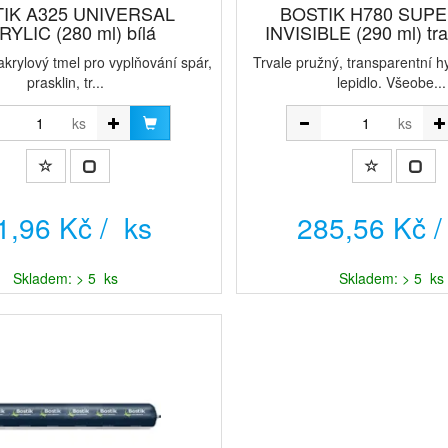
IK A325 UNIVERSAL
BOSTIK H780 SUP
RYLIC (280 ml) bílá
INVISIBLE (290 ml) tra
 akrylový tmel pro vyplňování spár,
Trvale pružný, transparentní h
prasklin, tr...
lepidlo. Všeobe...
ks
ks
1,96 Kč / ks
285,56 Kč /
Skladem: > 5 ks
Skladem: > 5 ks