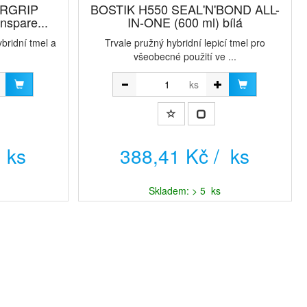
ERGRIP
BOSTIK H550 SEAL'N'BOND ALL-
nspare...
IN-ONE (600 ml) bílá
ybridní tmel a
Trvale pružný hybridní lepicí tmel pro
všeobecné použití ve ...
ks
 ks
388,41 Kč / ks
Skladem: > 5 ks