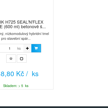
IK H725 SEAL'N'FLEX
 (600 ml) betonově š...
žný, nízkomodulový hybridní tmel
pro stavební spár...
ks
8,80 Kč / ks
Skladem: > 5 ks