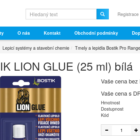
Registrace
ty
O nás
Kontakt
Obchodní podmínky
Dop
Lepicí systémy a stavební chemie
Tmely a lepidla Bostik Pro Rang
K LION GLUE (25 ml) bílá
Vaše cena bez
Vaše cena s D
Hmotnost
Dostupnost
Kód