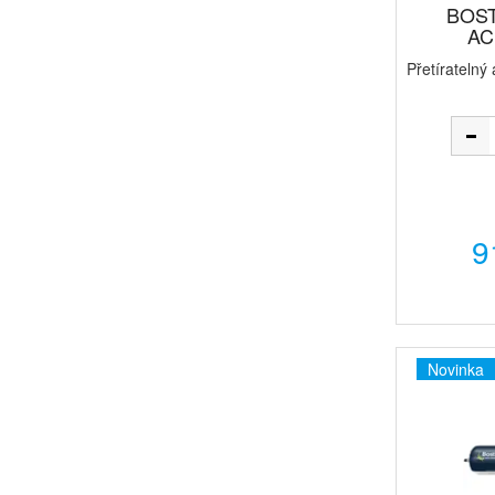
BOST
AC
Přetíratelný
9
Novinka