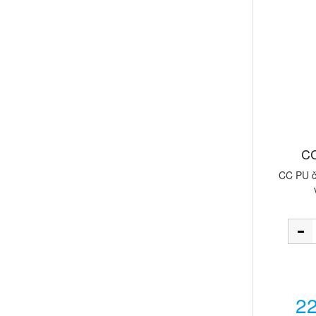
CC
CC PU či
22