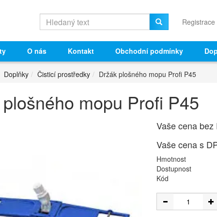
Registrace
ty
O nás
Kontakt
Obchodní podmínky
Dop
Doplňky
Čisticí prostředky
Držák plošného mopu Profi P45
 plošného mopu Profi P45
Vaše cena bez
Vaše cena s D
Hmotnost
Dostupnost
Kód