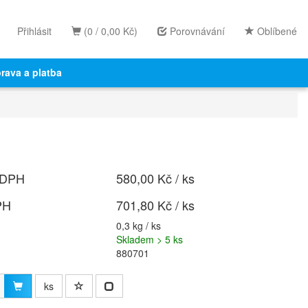
Přihlásit
(0 / 0,00 Kč)
Porovnávání
Oblíbené
rava a platba
 DPH
580,00 Kč / ks
PH
701,80 Kč / ks
0,3 kg / ks
Skladem > 5 ks
880701
ks