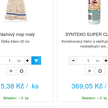
řásňový mop malý
SYNTEKO SUPER CL
Délka třásní 20 cm.
Kombinovaný čistící a ošetřují
neobsahující vos..
ks
ks
5,38 Kč / ks
369,05 Kč /
Skladem: > 5 ks
Skladem: > 5 ks