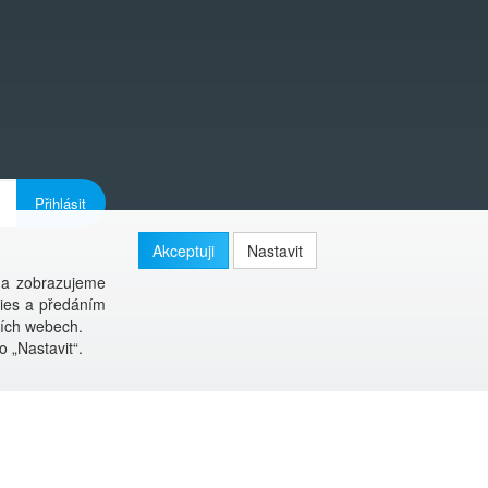
Přihlásit
Akceptuji
Nastavit
 a zobrazujeme
kies a předáním
ších webech.
o „Nastavit“.