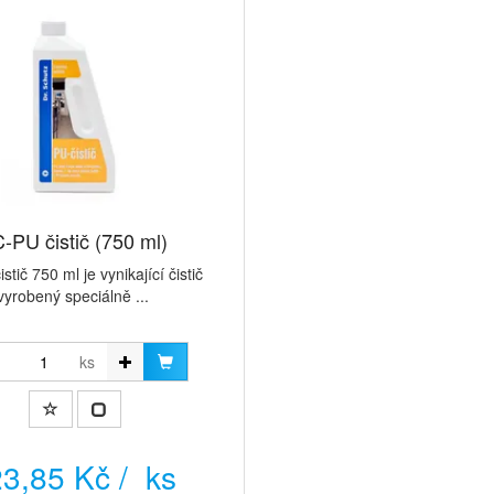
-PU čistič (750 ml)
stič 750 ml je vynikající čistič
vyrobený speciálně ...
ks
3,85 Kč / ks