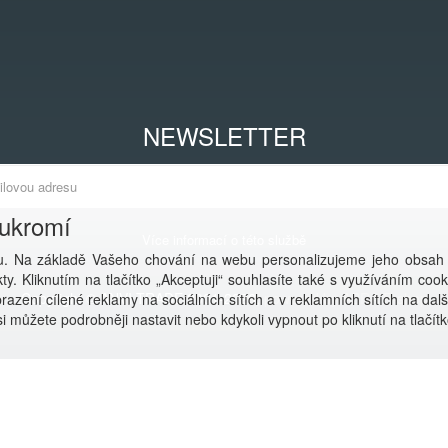
NEWSLETTER
oukromí
Více informací o této službě
. Na základě Vašeho chování na webu personalizujeme jeho obsah
y. Kliknutím na tlačítko „Akceptuji“ souhlasíte také s využíváním coo
Copyright © ANVI TRADE 2001-2026,
powered by ABRA E-shop
azení cílené reklamy na sociálních sítích a v reklamních sítích na dal
i můžete podrobněji nastavit nebo kdykoli vypnout po kliknutí na tlačítk