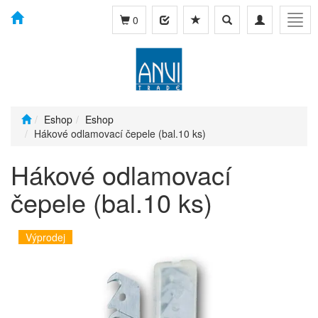
Toggle
Toggle
Togg
0
search
navigation
navig
Eshop
Eshop
Hákové odlamovací čepele (bal.10 ks)
Hákové odlamovací
čepele (bal.10 ks)
Výprodej