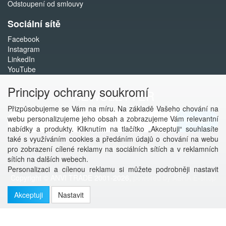
Odstoupení od smlouvy
Sociální sítě
Facebook
Instagram
LinkedIn
YouTube
Principy ochrany soukromí
NEWSLETTER
Přizpůsobujeme se Vám na míru. Na základě Vašeho chování na
webu personalizujeme jeho obsah a zobrazujeme Vám relevantní
Přihlásit
nabídky a produkty. Kliknutím na tlačítko „Akceptuji“ souhlasíte
také s využíváním cookies a předáním údajů o chování na webu
Více informací o této službě
pro zobrazení cílené reklamy na sociálních sítích a v reklamních
sítích na dalších webech.
Personalizaci a cílenou reklamu si můžete podrobněji nastavit
Copyright © ANVI TRADE 2001-2026,
powered by ABRA E-shop
nebo kdykoli vypnout po kliknutí na tlačítko „Nastavit“.
Akceptuji
Nastavit