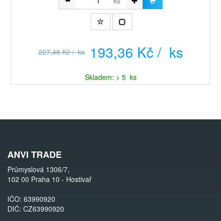
ks
193,36 Kč / ks
227,48 Kč / ks
Skladem: > 5 ks
ANVI TRADE
Průmyslová 1306/7,
102 00 Praha 10 - Hostivař
IČO: 63990920
DIČ: CZ63990920