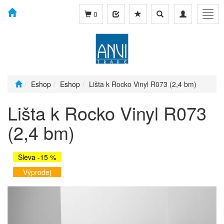
Toggle
Toggle
Togg
0
search
navigation
navig
Eshop
Eshop
Lišta k Rocko Vinyl R073 (2,4 bm)
Lišta k Rocko Vinyl R073
(2,4 bm)
Sleva -15 %
Výprodej