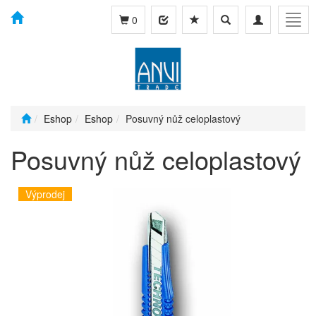
Toggle
Toggle
Togg
0
search
navigation
navig
Eshop
Eshop
Posuvný nůž celoplastový
Posuvný nůž celoplastový
Výprodej