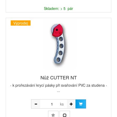
Skladem: > 5 pár
Výprodej
Nůž CUTTER NT
- k prořezávání krycí pásky při svařování PVC za studena -
...
ks