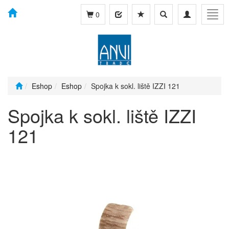
Toggle
Toggle
Togg
0
search
navigation
navig
Eshop
Eshop
Spojka k sokl. liště IZZI 121
Spojka k sokl. liště IZZI
121