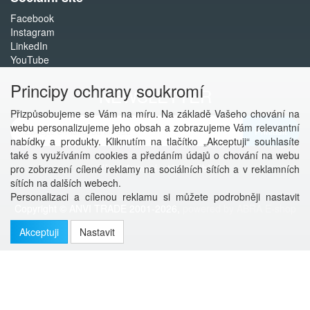
Facebook
Instagram
LinkedIn
YouTube
Principy ochrany soukromí
NEWSLETTER
Přizpůsobujeme se Vám na míru. Na základě Vašeho chování na
webu personalizujeme jeho obsah a zobrazujeme Vám relevantní
Přihlásit
nabídky a produkty. Kliknutím na tlačítko „Akceptuji“ souhlasíte
také s využíváním cookies a předáním údajů o chování na webu
Více informací o této službě
pro zobrazení cílené reklamy na sociálních sítích a v reklamních
sítích na dalších webech.
Personalizaci a cílenou reklamu si můžete podrobněji nastavit
Copyright © ANVI TRADE 2001-2026,
powered by ABRA E-shop
nebo kdykoli vypnout po kliknutí na tlačítko „Nastavit“.
Akceptuji
Nastavit