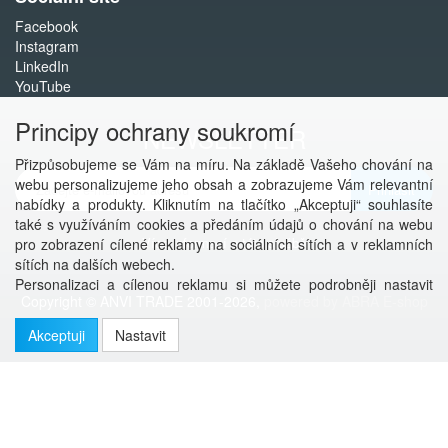
Facebook
Instagram
LinkedIn
YouTube
Principy ochrany soukromí
NEWSLETTER
Přizpůsobujeme se Vám na míru. Na základě Vašeho chování na
webu personalizujeme jeho obsah a zobrazujeme Vám relevantní
Přihlásit
nabídky a produkty. Kliknutím na tlačítko „Akceptuji“ souhlasíte
také s využíváním cookies a předáním údajů o chování na webu
Více informací o této službě
pro zobrazení cílené reklamy na sociálních sítích a v reklamních
sítích na dalších webech.
Personalizaci a cílenou reklamu si můžete podrobněji nastavit
Copyright © ANVI TRADE 2001-2026,
powered by ABRA E-shop
nebo kdykoli vypnout po kliknutí na tlačítko „Nastavit“.
Akceptuji
Nastavit