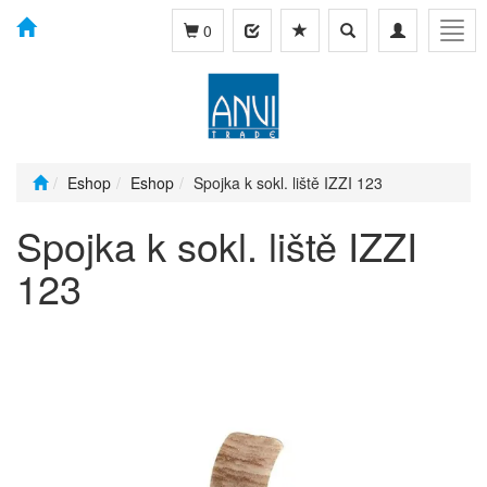
Toggle
Toggle
Togg
0
search
navigation
navig
Eshop
Eshop
Spojka k sokl. liště IZZI 123
Spojka k sokl. liště IZZI
123