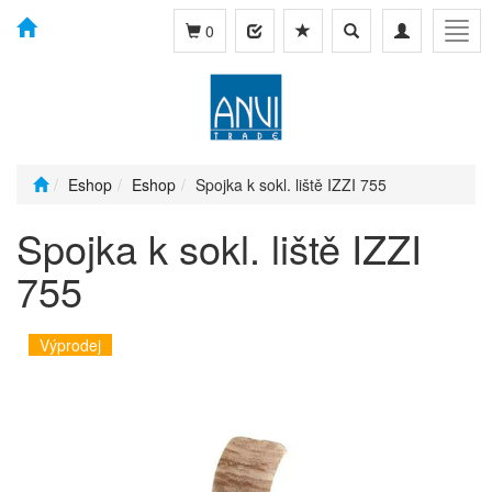
Toggle
Toggle
Togg
0
search
navigation
navig
Eshop
Eshop
Spojka k sokl. liště IZZI 755
Spojka k sokl. liště IZZI
755
Výprodej