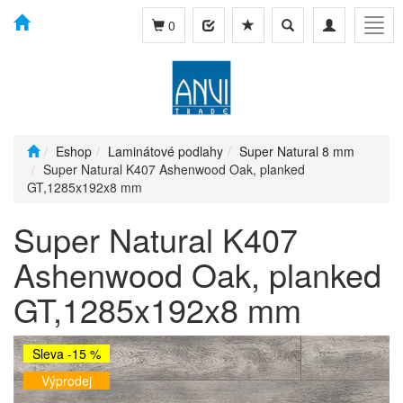
Toggle
Toggle
Togg
0
search
navigation
navig
Eshop
Laminátové podlahy
Super Natural 8 mm
Super Natural K407 Ashenwood Oak, planked
GT,1285x192x8 mm
Super Natural K407
Ashenwood Oak, planked
GT,1285x192x8 mm
Sleva -15 %
Výprodej