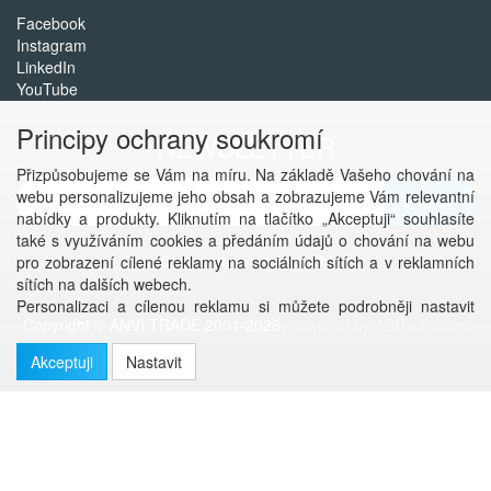
Facebook
Instagram
LinkedIn
YouTube
Principy ochrany soukromí
NEWSLETTER
Přizpůsobujeme se Vám na míru. Na základě Vašeho chování na
webu personalizujeme jeho obsah a zobrazujeme Vám relevantní
Přihlásit
nabídky a produkty. Kliknutím na tlačítko „Akceptuji“ souhlasíte
také s využíváním cookies a předáním údajů o chování na webu
Více informací o této službě
pro zobrazení cílené reklamy na sociálních sítích a v reklamních
sítích na dalších webech.
Personalizaci a cílenou reklamu si můžete podrobněji nastavit
Copyright © ANVI TRADE 2001-2026,
powered by ABRA E-shop
nebo kdykoli vypnout po kliknutí na tlačítko „Nastavit“.
Akceptuji
Nastavit