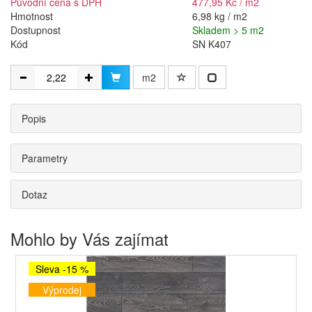
Původní cena s DPH
477,95 Kč / m2
Hmotnost
6,98 kg / m2
Dostupnost
Skladem > 5 m2
Kód
SN K407
m2
Popis
Parametry
Dotaz
Mohlo by Vás zajímat
Sleva -15 %
Výprodej