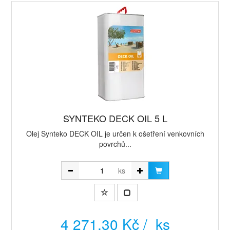
SYNTEKO DECK OIL 5 L
Olej Synteko DECK OIL je určen k ošetření venkovních
povrchů...
ks
4 271,30 Kč / ks