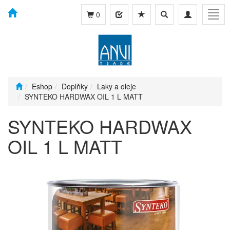
Toggle
Toggle
Togg
0
search
navigation
navig
Eshop
Doplňky
Laky a oleje
SYNTEKO HARDWAX OIL 1 L MATT
SYNTEKO HARDWAX
OIL 1 L MATT