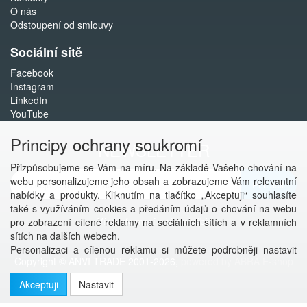
O nás
Odstoupení od smlouvy
Sociální sítě
Facebook
Instagram
LinkedIn
YouTube
Principy ochrany soukromí
NEWSLETTER
Přizpůsobujeme se Vám na míru. Na základě Vašeho chování na
webu personalizujeme jeho obsah a zobrazujeme Vám relevantní
Přihlásit
nabídky a produkty. Kliknutím na tlačítko „Akceptuji“ souhlasíte
také s využíváním cookies a předáním údajů o chování na webu
Více informací o této službě
pro zobrazení cílené reklamy na sociálních sítích a v reklamních
sítích na dalších webech.
Personalizaci a cílenou reklamu si můžete podrobněji nastavit
Copyright © ANVI TRADE 2001-2026,
powered by ABRA E-shop
nebo kdykoli vypnout po kliknutí na tlačítko „Nastavit“.
Akceptuji
Nastavit