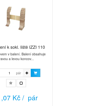
ní k sokl. liště IZZI 110
vem v balení. Balení obsahuje
ravou a levou koncov...
pár
,07 Kč / pár