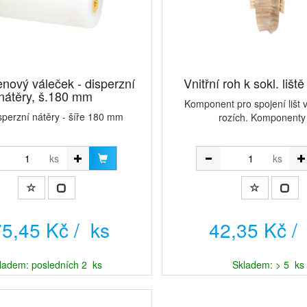
enový váleček - disperzní
Vnitřní roh k sokl. lišt
nátěry, š.180 mm
Komponent pro spojení lišt v
isperzní nátěry - šíře 180 mm
rozích. Komponenty j
ks
ks
5,45 Kč / ks
42,35 Kč /
ladem: posledních 2 ks
Skladem: > 5 ks