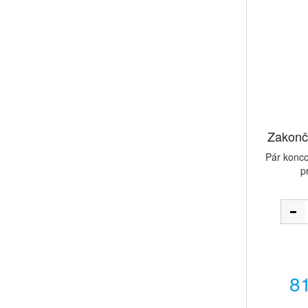
Zakonče
Pár konco
p
81