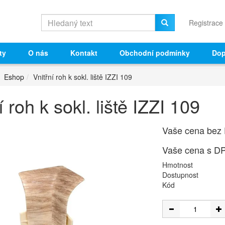
Registrace
ty
O nás
Kontakt
Obchodní podmínky
Dop
Eshop
Vnitřní roh k sokl. liště IZZI 109
í roh k sokl. liště IZZI 109
Vaše cena bez
Vaše cena s D
Hmotnost
Dostupnost
Kód