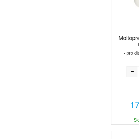
Moltopr
- pro d
17
Sk