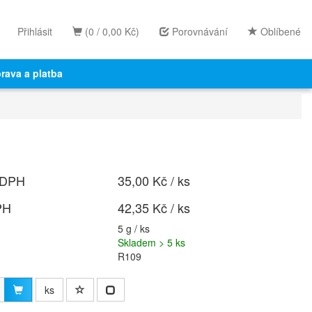
Přihlásit
(0 / 0,00 Kč)
Porovnávání
Oblíbené
rava a platba
 DPH
35,00 Kč / ks
PH
42,35 Kč / ks
5 g / ks
Skladem > 5 ks
R109
ks