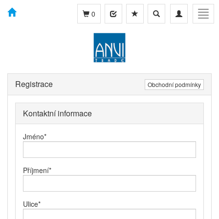
Toggle
Toggle
Togg
0
search
navigation
navig
Registrace
Obchodní podmínky
Kontaktní informace
Jméno
*
Příjmení
*
Ulice
*