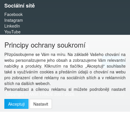
Sociální sítě
Facebook
Instagram
LinkedIn
YouTube
Principy ochrany soukromí
NEWSLETTER
Přizpůsobujeme se Vám na míru. Na základě Vašeho chování na
webu personalizujeme jeho obsah a zobrazujeme Vám relevantní
Přihlásit
nabídky a produkty. Kliknutím na tlačítko „Akceptuji“ souhlasíte
také s využíváním cookies a předáním údajů o chování na webu
Více informací o této službě
pro zobrazení cílené reklamy na sociálních sítích a v reklamních
sítích na dalších webech.
Personalizaci a cílenou reklamu si můžete podrobněji nastavit
Copyright © ANVI TRADE 2001-2026,
powered by ABRA E-shop
nebo kdykoli vypnout po kliknutí na tlačítko „Nastavit“.
Akceptuji
Nastavit