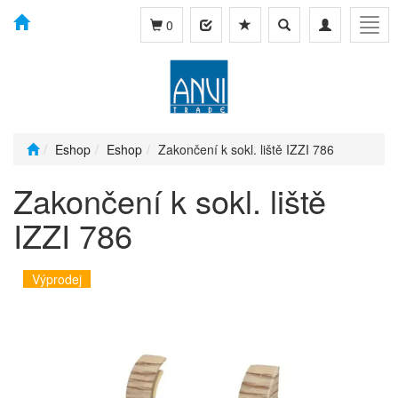
Toggle
Toggle
Togg
0
search
navigation
navig
Eshop
Eshop
Zakončení k sokl. liště IZZI 786
Zakončení k sokl. liště
IZZI 786
Výprodej