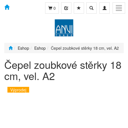
Toggle
Toggle
Togg
0
search
navigation
navig
Eshop
Eshop
Čepel zoubkové stěrky 18 cm, vel. A2
Čepel zoubkové stěrky 18
cm, vel. A2
Výprodej