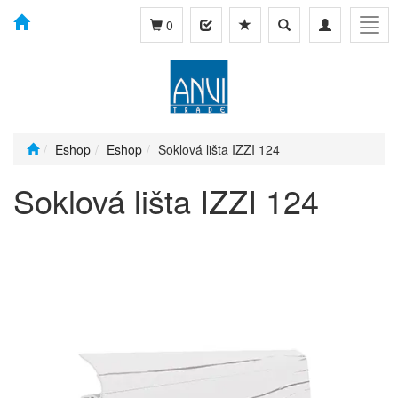
Toggle
Toggle
Togg
0
search
navigation
navig
Eshop
Eshop
Soklová lišta IZZI 124
Soklová lišta IZZI 124