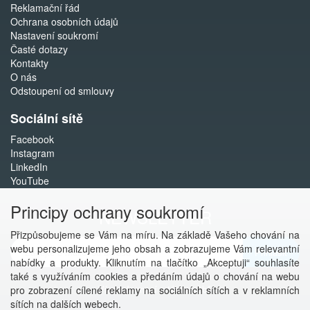
Reklamační řád
Ochrana osobních údajů
Nastavení soukromí
Časté dotazy
Kontakty
O nás
Odstoupení od smlouvy
Sociální sítě
Facebook
Instagram
LinkedIn
YouTube
Principy ochrany soukromí
NEWSLETTER
Přizpůsobujeme se Vám na míru. Na základě Vašeho chování na
webu personalizujeme jeho obsah a zobrazujeme Vám relevantní
Přihlásit
nabídky a produkty. Kliknutím na tlačítko „Akceptuji“ souhlasíte
také s využíváním cookies a předáním údajů o chování na webu
Více informací o této službě
pro zobrazení cílené reklamy na sociálních sítích a v reklamních
sítích na dalších webech.