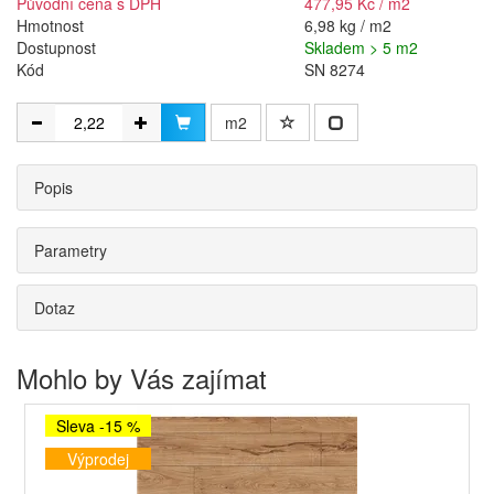
Původní cena s DPH
477,95 Kč / m2
Hmotnost
6,98 kg / m2
Dostupnost
Skladem > 5 m2
Kód
SN 8274
m2
Popis
Parametry
Dotaz
Mohlo by Vás zajímat
Sleva -15 %
Výprodej