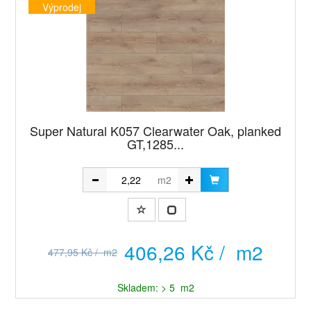
Výprodej
Super Natural K057 Clearwater Oak, planked
GT,1285...
m2
406,26 Kč / m2
477,95 Kč / m2
Skladem: > 5 m2