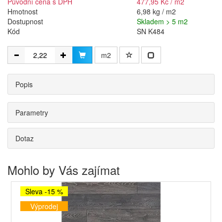
Původní cena s DPH
477,95 Kč / m2
Hmotnost
6,98 kg / m2
Dostupnost
Skladem > 5 m2
Kód
SN K484
m2
Popis
Parametry
Dotaz
Mohlo by Vás zajímat
Sleva -15 %
Výprodej