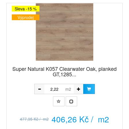
Sleva -15 %
Výprodej
Super Natural K057 Clearwater Oak, planked
GT,1285...
m2
406,26 Kč / m2
477,95 Kč / m2