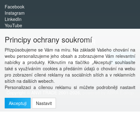
Facebook
Instagram
LinkedIn
YouTube
Principy ochrany soukromí
NEWSLETTER
Přizpůsobujeme se Vám na míru. Na základě Vašeho chování na
webu personalizujeme jeho obsah a zobrazujeme Vám relevantní
Přihlásit
nabídky a produkty. Kliknutím na tlačítko „Akceptuji“ souhlasíte
také s využíváním cookies a předáním údajů o chování na webu
Více informací o této službě
pro zobrazení cílené reklamy na sociálních sítích a v reklamních
sítích na dalších webech.
Personalizaci a cílenou reklamu si můžete podrobněji nastavit
Copyright © ANVI TRADE 2001-2026,
powered by ABRA E-shop
nebo kdykoli vypnout po kliknutí na tlačítko „Nastavit“.
Akceptuji
Nastavit