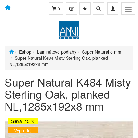
Toggle
Toggle
Togg
0
search
navigation
navig
Eshop
Laminátové podlahy
Super Natural 8 mm
Super Natural K484 Misty Sterling Oak, planked
NL,1285x192x8 mm
Super Natural K484 Misty
Sterling Oak, planked
NL,1285x192x8 mm
Sleva -15 %
Výprodej