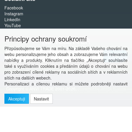
Facebook
Instagram
LinkedIn
YouTube
Principy ochrany soukromí
NEWSLETTER
Přizpůsobujeme se Vám na míru. Na základě Vašeho chování na
webu personalizujeme jeho obsah a zobrazujeme Vám relevantní
Přihlásit
nabídky a produkty. Kliknutím na tlačítko „Akceptuji“ souhlasíte
také s využíváním cookies a předáním údajů o chování na webu
Více informací o této službě
pro zobrazení cílené reklamy na sociálních sítích a v reklamních
sítích na dalších webech.
Personalizaci a cílenou reklamu si můžete podrobněji nastavit
Copyright © ANVI TRADE 2001-2026,
powered by ABRA E-shop
nebo kdykoli vypnout po kliknutí na tlačítko „Nastavit“.
Akceptuji
Nastavit