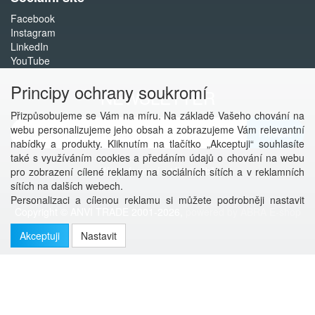
Facebook
Instagram
LinkedIn
YouTube
Principy ochrany soukromí
NEWSLETTER
Přizpůsobujeme se Vám na míru. Na základě Vašeho chování na
webu personalizujeme jeho obsah a zobrazujeme Vám relevantní
Přihlásit
nabídky a produkty. Kliknutím na tlačítko „Akceptuji“ souhlasíte
také s využíváním cookies a předáním údajů o chování na webu
Více informací o této službě
pro zobrazení cílené reklamy na sociálních sítích a v reklamních
sítích na dalších webech.
Personalizaci a cílenou reklamu si můžete podrobněji nastavit
Copyright © ANVI TRADE 2001-2026,
powered by ABRA E-shop
nebo kdykoli vypnout po kliknutí na tlačítko „Nastavit“.
Akceptuji
Nastavit