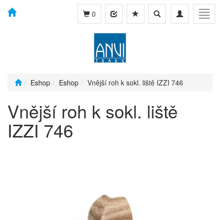
Toggle
Toggle
Togg
0
search
navigation
navig
Eshop
Eshop
Vnější roh k sokl. liště IZZI 746
Vnější roh k sokl. liště
IZZI 746